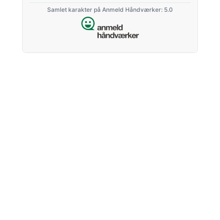
Samlet karakter på Anmeld Håndværker: 5.0
JPR Service ApS
Kalbyrisvej 62 A.
4700 Næstved
Tel.: +45 52 69 64 69