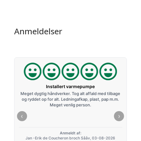
Anmeldelser
Installert varmepumpe
de.
Meget dygtig håndverker. Tog alt affald med tilbage
Effe
nere
og ryddet op for alt. Ledningafkap, plast, pap m.m.
fter
Meget venlig person.
m et
‹
›
Anmeldt af:
Jan -Erik de Coucheron broch Sååv, 03-08-2026